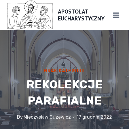
Skip
APOSTOLAT
to
EUCHARYSTYCZNY
content
BRAK KATEGORII
REKOLEKCJE
PARAFIALNE
By
Mieczysław Guzewicz
17 grudnia 2022